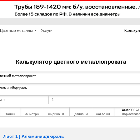
Цветные металлы
Услуги
Калькул
Калькулятор цветного металлопроката
АМг2 / 152
тонны
кв. метры
ширина, м
длина, м
кол-во шт.
марка/спла
Лист 1 | Алюминий/дюраль