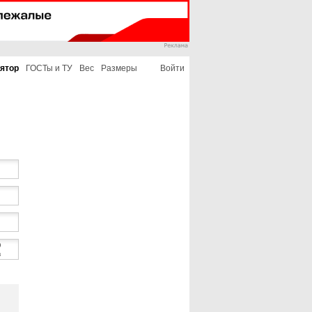
ятор
ГОСТы и ТУ
Вес
Размеры
Войти
0
в