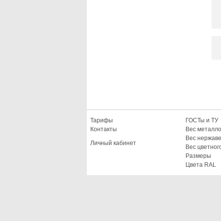
Тарифы
ГОСТы и ТУ
Контакты
Вес металл
Вес нержав
Личный кабинет
Вес цветног
Размеры
Цвета RAL