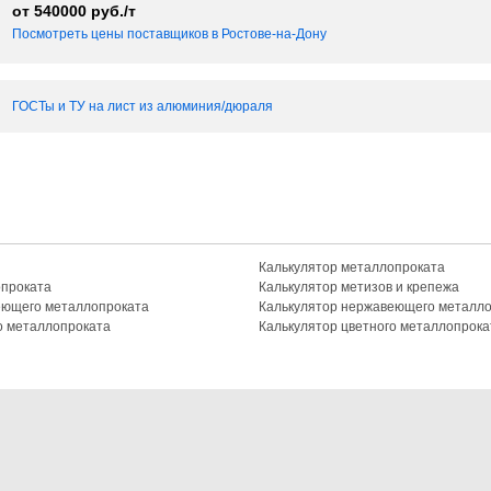
от 540000 руб./т
Посмотреть цены поставщиков в Ростовe-на-Дону
ГОСТы и ТУ на лист из алюминия/дюраля
Калькулятор металлопроката
опроката
Калькулятор метизов и крепежа
еющего металлопроката
Калькулятор нержавеющего металл
о металлопроката
Калькулятор цветного металлопрока